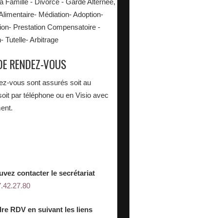
la Famille - Divorce - Garde Alternée,
Alimentaire- Médiation- Adoption-
on- Prestation Compensatoire -
n- Tutelle- Arbitrage
DE RENDEZ-VOUS
ez-vous sont assurés soit au
soit par téléphone ou en Visio avec
ent.
vez contacter le secrétariat
7.42.27.80
re RDV en suivant les liens