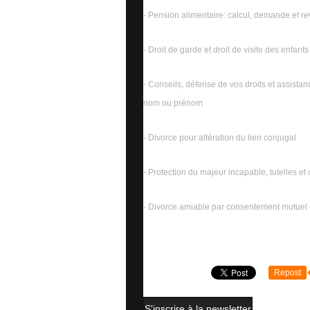
- Pension alimentaire: calcul, demande et re
- Droit de garde et droit de visite des enfants
- Conseils, défense de vos droits et assistan
nom ou prénom
- Divorce pour altération du lien conjugal
- Protection du majeur incapable, tutelles et
- Divorce amiable par consentement mutuel e
PARTAGER CET ARTICLE
Repost
S'inscrire à la newsletter