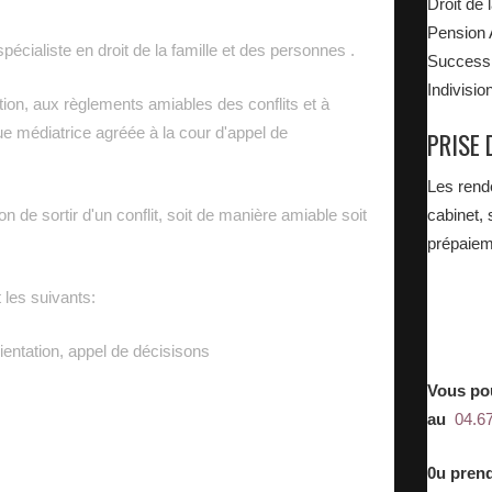
Droit de 
Pension 
écialiste en droit de la famille et des personnes .
Successi
Indivisio
ion, aux règlements amiables des conflits et à
 que médiatrice agréée à la cour d'appel de
PRISE 
Les rend
on de sortir d'un conflit, soit de manière amiable soit
cabinet, 
prépaiem
 les suivants:
ientation, appel de décisisons
Vous pou
au
04.6
0u prend