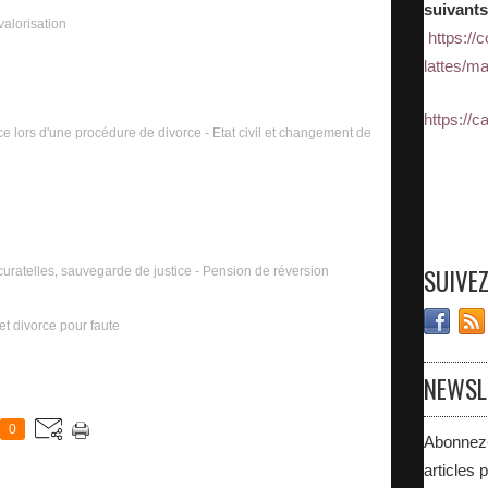
suivants
valorisation
https://
lattes/ma
https://
ce lors d'une procédure de divorce - Etat civil et changement de
SUIVE
 curatelles, sauvegarde de justice - Pension de réversion
t divorce pour faute
NEWSL
0
Abonnez-
articles 