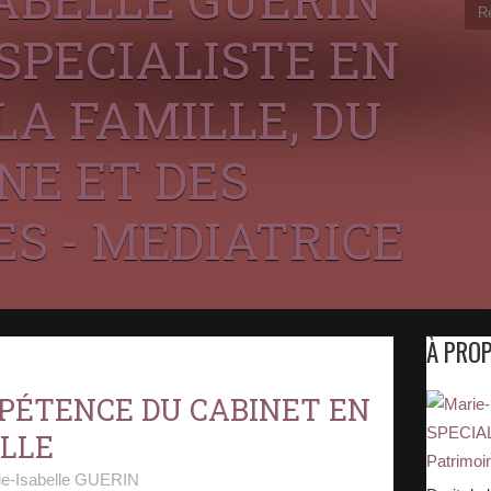
SPECIALISTE EN
LA FAMILLE, DU
NE ET DES
S - MEDIATRICE
À PRO
PÉTENCE DU CABINET EN
ILLE
ie-Isabelle GUERIN