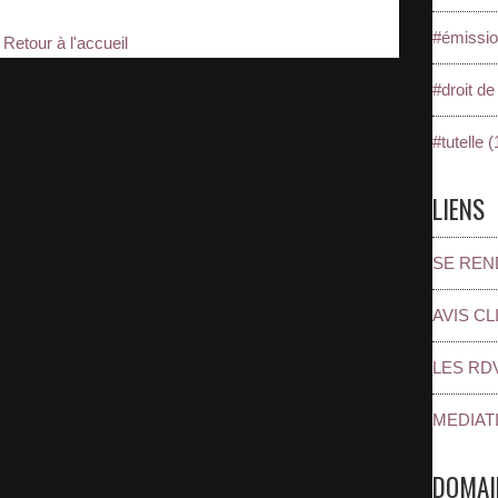
#émissio
Retour à l'accueil
#droit de 
#tutelle (
LIENS
SE REN
AVIS CL
LES RD
MEDIAT
DOMAI