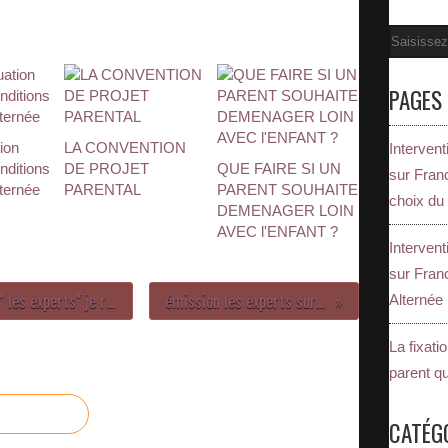
Email
PAGES
tion
LA CONVENTION
Interven
nditions
DE PROJET
QUE FAIRE SI UN
sur Franc
lternée
PARENTAL
PARENT SOUHAITE
choix du
DEMENAGER LOIN
AVEC l'ENFANT ?
Interven
sur Fran
Emission de France Bleue Hérault " les experts" je réponds en direct aux questions des auditeurs sur le divorce
émission les experts sur France Bleue du 13 janvier 2016
Alternée 
La fixati
parent qu
CATÉG