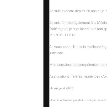
Je suis avocate depuis 28 ans et je sp
Je suis formée également à la Médiat
l'arbitrage et je suis inscrite en tant
MONTPELLIER.
Je vous conseillerais la meilleure faç
judiciaire.
Mes domaines de compétences sont
Assignations, référés, audiences d'or
- Mariage et PACS
- Calcul et fixation prestation compensatoire